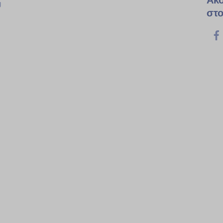
Ακ
g
στο