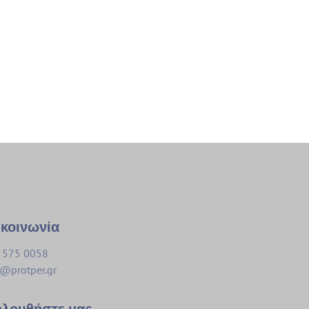
κοινωνία
 575 0058
o@protper.gr