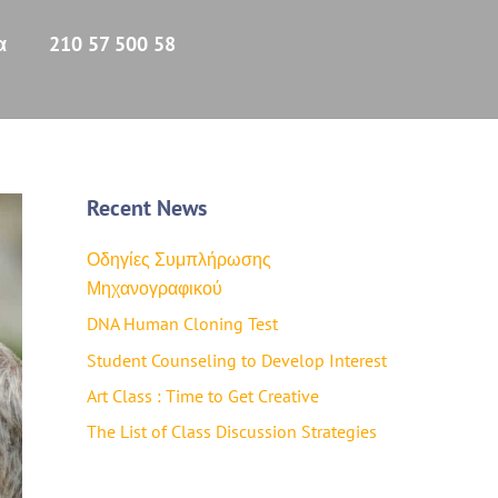
α
210 57 500 58
Recent News
Οδηγίες Συμπλήρωσης
Μηχανογραφικού
DNA Human Cloning Test
Student Counseling to Develop Interest
Art Class : Time to Get Creative
The List of Class Discussion Strategies