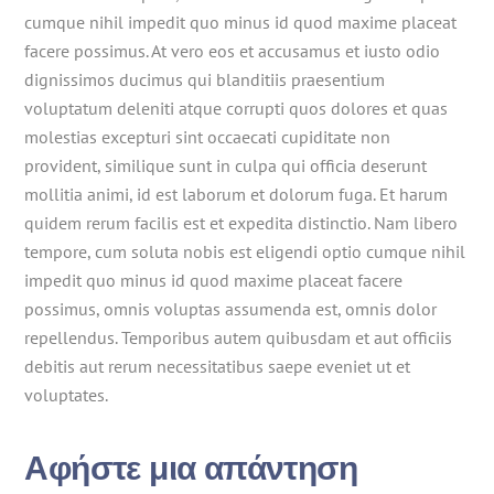
cumque nihil impedit quo minus id quod maxime placeat
facere possimus. At vero eos et accusamus et iusto odio
dignissimos ducimus qui blanditiis praesentium
voluptatum deleniti atque corrupti quos dolores et quas
molestias excepturi sint occaecati cupiditate non
provident, similique sunt in culpa qui officia deserunt
mollitia animi, id est laborum et dolorum fuga. Et harum
quidem rerum facilis est et expedita distinctio. Nam libero
tempore, cum soluta nobis est eligendi optio cumque nihil
impedit quo minus id quod maxime placeat facere
possimus, omnis voluptas assumenda est, omnis dolor
repellendus. Temporibus autem quibusdam et aut officiis
debitis aut rerum necessitatibus saepe eveniet ut et
voluptates.
Αφήστε μια απάντηση