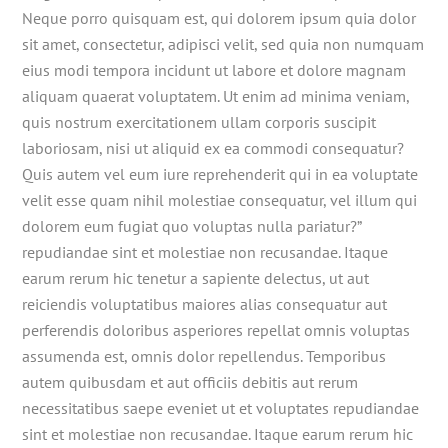
Neque porro quisquam est, qui dolorem ipsum quia dolor
sit amet, consectetur, adipisci velit, sed quia non numquam
eius modi tempora incidunt ut labore et dolore magnam
aliquam quaerat voluptatem. Ut enim ad minima veniam,
quis nostrum exercitationem ullam corporis suscipit
laboriosam, nisi ut aliquid ex ea commodi consequatur?
Quis autem vel eum iure reprehenderit qui in ea voluptate
velit esse quam nihil molestiae consequatur, vel illum qui
dolorem eum fugiat quo voluptas nulla pariatur?”
repudiandae sint et molestiae non recusandae. Itaque
earum rerum hic tenetur a sapiente delectus, ut aut
reiciendis voluptatibus maiores alias consequatur aut
perferendis doloribus asperiores repellat omnis voluptas
assumenda est, omnis dolor repellendus. Temporibus
autem quibusdam et aut officiis debitis aut rerum
necessitatibus saepe eveniet ut et voluptates repudiandae
sint et molestiae non recusandae. Itaque earum rerum hic