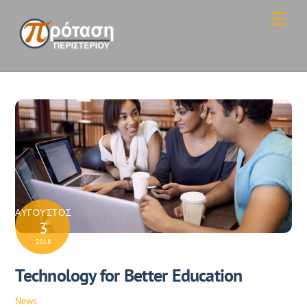
Skip
Men
to
content
ΑΎΓΟΥΣΤΟΣ
3
2018
Technology for Better Education
News