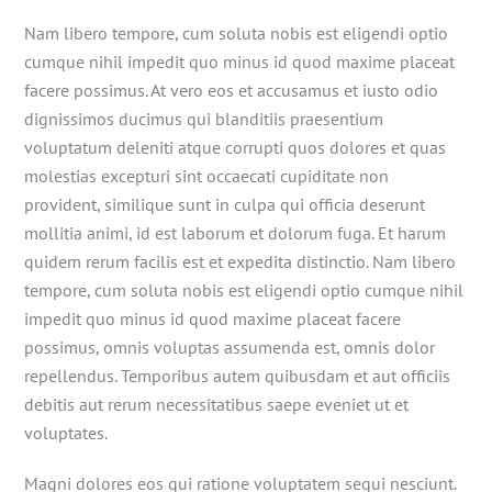
Nam libero tempore, cum soluta nobis est eligendi optio
cumque nihil impedit quo minus id quod maxime placeat
facere possimus. At vero eos et accusamus et iusto odio
dignissimos ducimus qui blanditiis praesentium
voluptatum deleniti atque corrupti quos dolores et quas
molestias excepturi sint occaecati cupiditate non
provident, similique sunt in culpa qui officia deserunt
mollitia animi, id est laborum et dolorum fuga. Et harum
quidem rerum facilis est et expedita distinctio. Nam libero
tempore, cum soluta nobis est eligendi optio cumque nihil
impedit quo minus id quod maxime placeat facere
possimus, omnis voluptas assumenda est, omnis dolor
repellendus. Temporibus autem quibusdam et aut officiis
debitis aut rerum necessitatibus saepe eveniet ut et
voluptates.
Magni dolores eos qui ratione voluptatem sequi nesciunt.